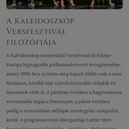
A Kaleidoszkóp
Versfesztivál
filozófiája
A Kaleidoszkóp nemzetközi VersFesztivál Közép-
Európa legnagyobb pódiumművészeti seregszemléje,
amely 1999-ben nyitotta meg kapuit előbb csak a nem
hivatásos, később már a professzionális előadók és
társulatok előtt is. A páratlan években a hagyományos
versmondás kapja a főszerepet, a páros években
pedig a versszínházi műfajok mindegyike színpadra
kerül. A programsorozat ötletgazdája Lutter Imre
fesztiváligazgató, fővédöke – haláláig – Bella István