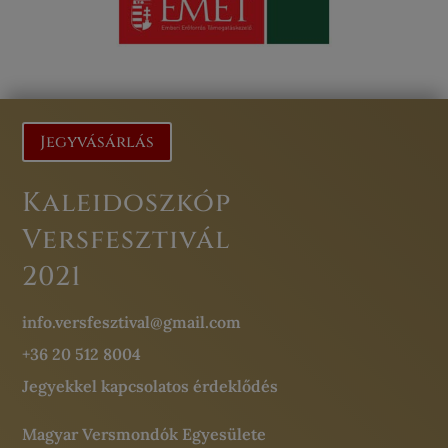
Jegyvásárlás
Kaleidoszkóp
Versfesztivál
2021
info.versfesztival@gmail.com
+36 20 512 8004
Jegyekkel kapcsolatos érdeklődés
Magyar Versmondók Egyesülete