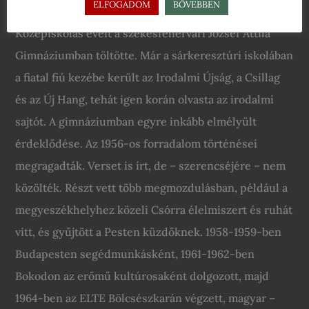
ELFOGADOM
BŐVEBBEN
verse megjelent a Fejér megyei napilapban.
Középiskolás éveit a székesfehérvári József Attila
Gimnáziumban töltötte. Már a sárkeresztúri iskolában
a fiatal fiú kezébe került az Irodalmi Újság, a Csillag
és az Új Hang, tehát igen korán olvasta az irodalmi
sajtót. A gimnáziumban egyre inkább elmélyült
érdeklődése. Az 1956-os forradalom történései
megragadták. Verset is írt, de – szerencséjére – nem
közölték. Részt vett több megmozdulásban, például a
megyeszékhelyhez közeli Csórra élelmiszert és ruhát
vitt, és gyűjtött a Pesten küzdőknek. 1958-1959-ben
Budapesten segédmunkásként, 1961-1962-ben
Bokodon az erőmű kultúrosaként dolgozott, majd
1964-ben az ELTE Bölcsészkarán végzett, magyar –