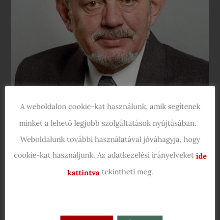
A weboldalon cookie-kat használunk, amik segítenek
minket a lehető legjobb szolgáltatások nyújtásában.
Bella István
Weboldalunk további használatával jóváhagyja, hogy
cookie-kat használjunk. Az adatkezelési irányelveket
ide
Kaleidoszkóp
tekintheti meg.
kattintva
Versfesztivál
Még csak 14 éves (1954) volt, amikor Hazafelé című