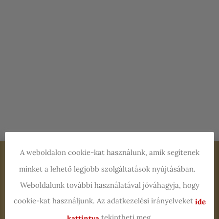
A weboldalon cookie-kat használunk, amik segítenek
Jegyvásárlás
minket a lehető legjobb szolgáltatások nyújtásában.
Weboldalunk további használatával jóváhagyja, hogy
Kaleidoszkóp
cookie-kat használjunk. Az adatkezelési irányelveket
ide
Versfesztivál
tekintheti meg.
kattintva