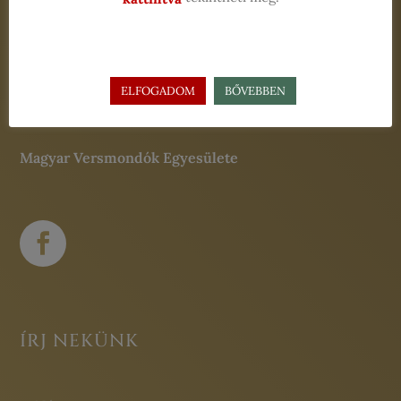
2021
info.versfesztival@gmail.com
+36 20 512 8004
ELFOGADOM
BŐVEBBEN
Jegyekkel kapcsolatos érdeklődés
Magyar Versmondók Egyesülete
ÍRJ NEKÜNK