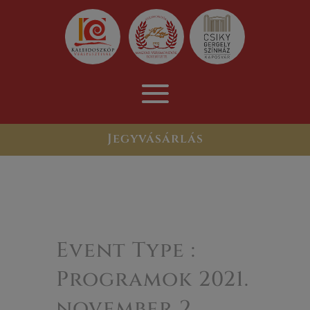
Jegyvásárlás
Event Type :
Programok 2021.
november 2.