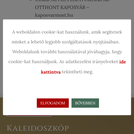
OTTHONT KAPOSVÁR –
kaposvarmost.hu
Egy hétre versbe öltözik Kaposvár:
A weboldalon cookie-kat használunk, amik segítenek
jubilál a Kaleidoszkóp VersFesztivál
– irodalmijelen.hu
minket a lehető legjobb szolgáltatások nyújtásában.
Weboldalunk további használatával jóváhagyja, hogy
cookie-kat használjunk. Az adatkezelési irányelveket
ide
Legutóbbi hozzászólások
tekintheti meg.
kattintva
ELFOGADOM
BŐVEBBEN
Jegyvásárlás
Kaleidoszkóp