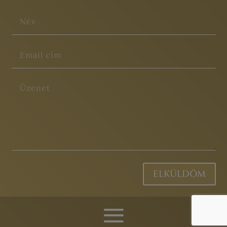
ELKÜLDÖM