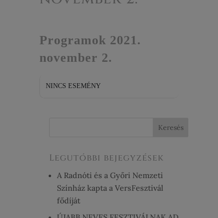
EVENT TYPE
Programok 2021.
november 2.
NINCS ESEMÉNY
Legutóbbi bejegyzések
A Radnóti és a Győri Nemzeti
Színház kapta a VersFesztivál
fődíját
ÚJABB NEVES FESZTIVÁLNAK AD