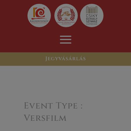
Jegyvásárlás
Event Type :
Versfilm