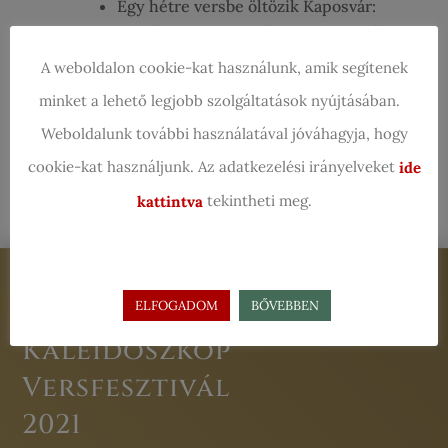
Egy hétre versbe öltözik Kaposvár:
jubilál a Kaleidoszkóp VersFesztivál
– irodalmijelen.hu
A weboldalon cookie-kat használunk, amik segítenek
minket a lehető legjobb szolgáltatások nyújtásában.
Weboldalunk további használatával jóváhagyja, hogy
Legutóbbi hozzászólások
cookie-kat használjunk. Az adatkezelési irányelveket
ide
tekintheti meg.
kattintva
Jegyvásárlás
ELFOGADOM
BŐVEBBEN
Kaleidoszkóp
Versfesztivál
2021