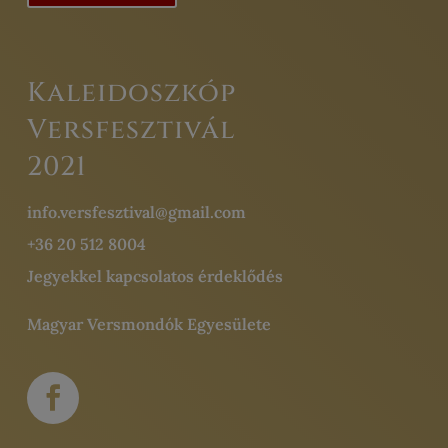
Kaleidoszkóp
Versfesztivál
2021
info.versfesztival@gmail.com
+36 20 512 8004
Jegyekkel kapcsolatos érdeklődés
Magyar Versmondók Egyesülete