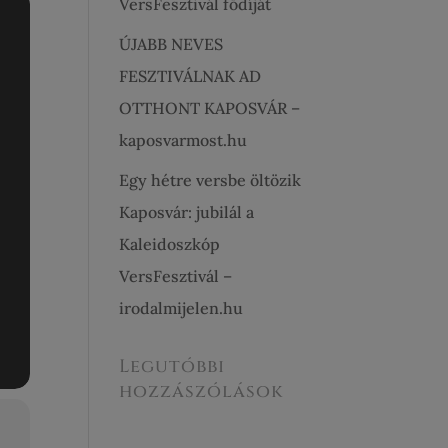
VersFesztivál fődíját
ÚJABB NEVES
FESZTIVÁLNAK AD
OTTHONT KAPOSVÁR –
kaposvarmost.hu
Egy hétre versbe öltözik
Kaposvár: jubilál a
Kaleidoszkóp
VersFesztivál –
irodalmijelen.hu
Legutóbbi
hozzászólások