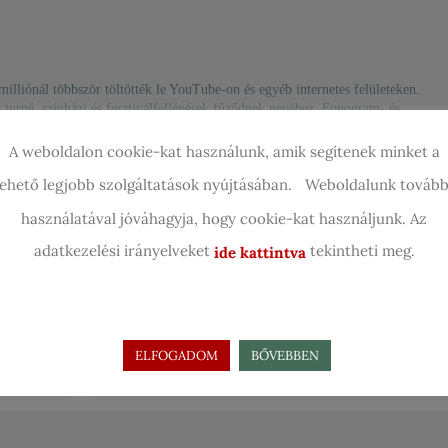
milliónál többször töltötték le YouTube-on és egyéb internetes felületeken.
 turné, színházi és fesztiválfellépések fűződnek nevéhez. Fonogram- és
bszörös Petőfi TOP40, Mahasz TOP10-es szerző-előadó.
A weboldalon cookie-kat használunk, amik segítenek minket a
alemez lett, 2018-ben pedig elsőként kapta meg az újonnan alapított Máté
kiemelkedő munkásságáért.
lehető legjobb szolgáltatások nyújtásában. Weboldalunk tovább
 legnépszerűbb slágerei, mint a Szállok a dallal, Ébren álmodók, Lélekdonor,
használatával jóváhagyja, hogy cookie-kat használjunk. Az
egyszer, Használd a szívedet és még sok más.
adatkezelési irányelveket
tekintheti meg.
ide kattintva
Helyszín
n
Szivárvány Kultúrpalota
OTHER EVENTS
ELFOGADOM
BŐVEBBEN