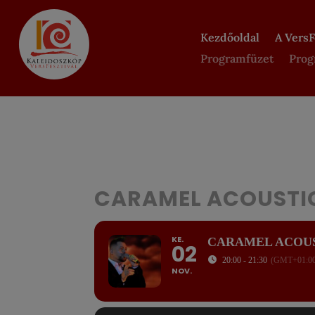
Kezdőoldal
A VersF
Programfüzet
Prog
CARAMEL ACOUSTI
KE.
CARAMEL ACOU
02
20:00 - 21:30
(GMT+01:0
NOV.