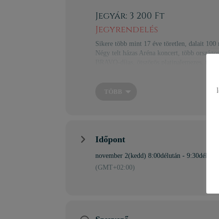
Jegyár: 3 200 Ft
Jegyrendelés
Sikere több mint 17 éve töretlen, dalait 100 
Négy telt házas Aréna koncert, több országos
BRAVO-díjas, ötszörös platinalemezes, töb
2017-es Caramel 7 című albuma dupla platin
Péter-díjat a könnyűzene területén végzett 
TÖBB
Caramel akusztikus koncertjén felcsendülnek
Vízió, Jelenés, Mennem kell, Végtelen, Még 
Időpont
november 2(kedd) 8:00délután - 9:30délutá
(GMT+02:00)