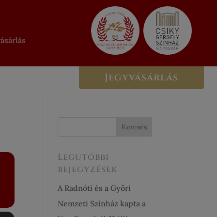
ásárlás
Jegyvásárlás
Legutóbbi
bejegyzések
A Radnóti és a Győri
Nemzeti Színház kapta a