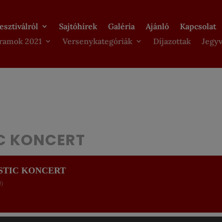
esztiválról
Sajtóhírek
Galéria
Ajánló
Kapcsolat
ramok 2021
Versenykategóriák
Díjazottak
Jegyv
C KONCERT
STIC KONCERT
0)