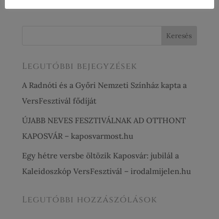
Legutóbbi bejegyzések
A Radnóti és a Győri Nemzeti Színház kapta a
VersFesztivál fődíját
ÚJABB NEVES FESZTIVÁLNAK AD OTTHONT
KAPOSVÁR – kaposvarmost.hu
Egy hétre versbe öltözik Kaposvár: jubilál a
Kaleidoszkóp VersFesztivál – irodalmijelen.hu
Legutóbbi hozzászólások