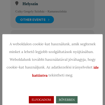
Helyszín
Csiky Gergely Színház – Kamaraszínház
OTHER EVENTS
Szervező
A weboldalon cookie-kat használunk, amik segítenek
MAGYAR VERSMONDÓK
EGYESÜLETE
minket a lehető legjobb szolgáltatások nyújtásában.
LEARN MORE
Weboldalunk további használatával jóváhagyja, hogy
cookie-kat használjunk. Az adatkezelési irányelveket
ide
tekintheti meg.
kattintva
NAPTÁR
GOOGLE NAPTÁR
ELFOGADOM
BŐVEBBEN