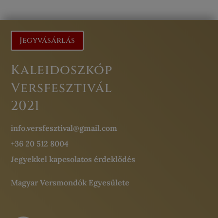
Jegyvásárlás
Kaleidoszkóp
Versfesztivál
2021
info.versfesztival@gmail.com
+36 20 512 8004
Jegyekkel kapcsolatos érdeklődés
Magyar Versmondók Egyesülete