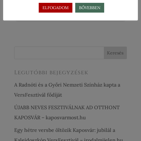
ELFOGADOM
BŐVEBBEN
Legutóbbi bejegyzések
A Radnóti és a Győri Nemzeti Színház kapta a
VersFesztivál fődíját
ÚJABB NEVES FESZTIVÁLNAK AD OTTHONT
KAPOSVÁR – kaposvarmost.hu
Egy hétre versbe öltözik Kaposvár: jubilál a
Kaleidoszkóp VersFesztivál – irodalmijelen.hu