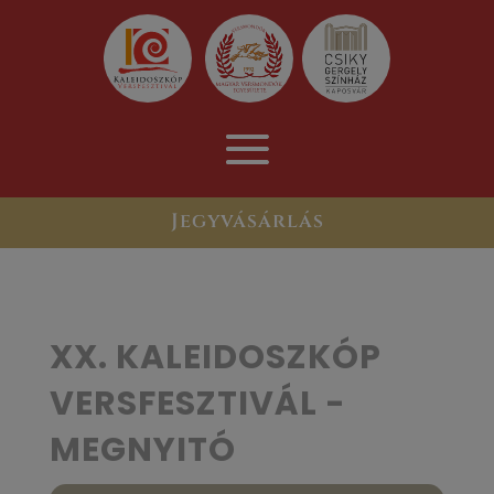
Jegyvásárlás
XX. KALEIDOSZKÓP
VERSFESZTIVÁL -
MEGNYITÓ