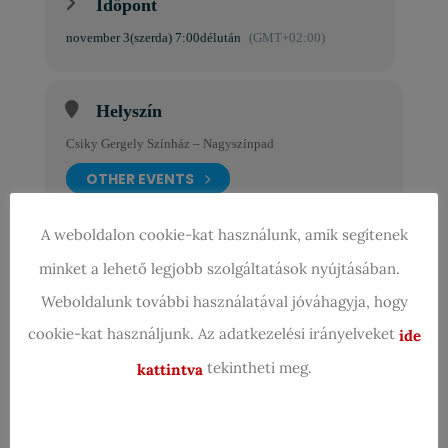
Időpont
november 3(szerda) 7:00délután
(GMT+02:00)
Helyszín
Csiky Gergely Színház – Nagyszínpad
OTHER EVENTS
A weboldalon cookie-kat használunk, amik segítenek
Szervező
minket a lehető legjobb szolgáltatások nyújtásában.
MAGYAR VERSMONDÓK
Weboldalunk további használatával jóváhagyja, hogy
EGYESÜLETE
cookie-kat használjunk. Az adatkezelési irányelveket
ide
LEARN MORE
tekintheti meg.
kattintva
NAPTÁR
GOOGLE NAPTÁR