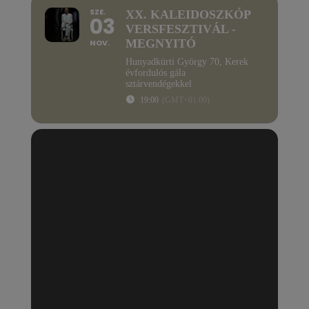
SZE.
XX. KALEIDOSZKÓP
03
VERSFESZTIVÁL -
MEGNYITÓ
NOV.
Hunyadkürti György 70, Kerek
évfordulós gála
sztárvendégekkel
19:00
(GMT+01:00)